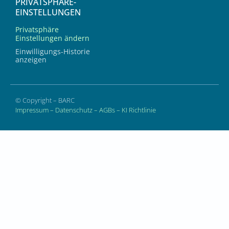
PRIVATSPHÄRE-
EINSTELLUNGEN
Privatsphäre
Einstellungen ändern
Einwilligungs-Historie
anzeigen
© Copyright – BARC
Impressum
–
Datenschutz
–
AGBs
–
KI Richtlinie