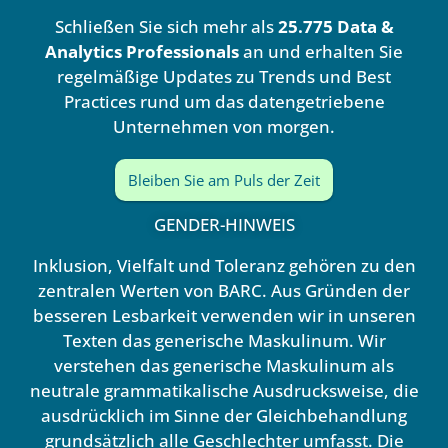
d
b
Schließen Sie sich mehr als
25.775 Data &
i
e
n
Analytics Professionals
an und erhalten Sie
regelmäßige Updates zu Trends und Best
Practices rund um das datengetriebene
Unternehmen von morgen.
Bleiben Sie am Puls der Zeit
GENDER-HINWEIS
Inklusion, Vielfalt und Toleranz gehören zu den
zentralen Werten von BARC. Aus Gründen der
besseren Lesbarkeit verwenden wir in unseren
Texten das generische Maskulinum. Wir
verstehen das generische Maskulinum als
neutrale grammatikalische Ausdrucksweise, die
ausdrücklich im Sinne der Gleichbehandlung
grundsätzlich alle Geschlechter umfasst. Die