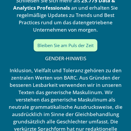
Schließen Sie sich mehr als
25.775 Data &
i
e
n
Analytics Professionals
an und erhalten Sie
regelmäßige Updates zu Trends und Best
Practices rund um das datengetriebene
Unternehmen von morgen.
Bleiben Sie am Puls der Zeit
GENDER-HINWEIS
Inklusion, Vielfalt und Toleranz gehören zu den
zentralen Werten von BARC. Aus Gründen der
besseren Lesbarkeit verwenden wir in unseren
Texten das generische Maskulinum. Wir
verstehen das generische Maskulinum als
neutrale grammatikalische Ausdrucksweise, die
ausdrücklich im Sinne der Gleichbehandlung
grundsätzlich alle Geschlechter umfasst. Die
verkürzte Sprachform hat nur redaktionelle