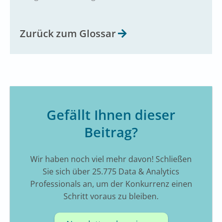
Zurück zum Glossar
Gefällt Ihnen dieser
Beitrag?
Wir haben noch viel mehr davon! Schließen
Sie sich über 25.775 Data & Analytics
Professionals an, um der Konkurrenz einen
Schritt voraus zu bleiben.