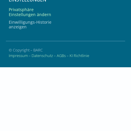
Privatsphäre
Einstellungen ändern
Einwilligungs-Historie
anzeigen
© Copyright – BARC
Impressum
–
Datenschutz
–
AGBs
–
KI Richtlinie