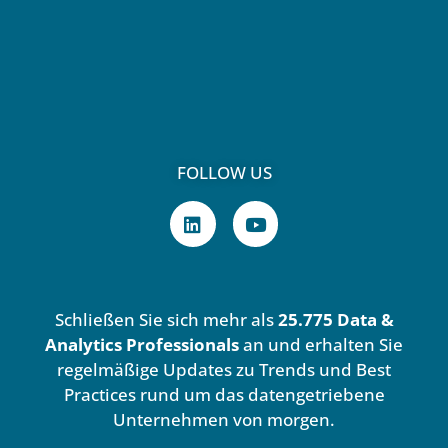
FOLLOW US
L
Y
i
o
n
u
k
t
e
u
d
b
Schließen Sie sich mehr als
25.775 Data &
i
e
n
Analytics Professionals
an und erhalten Sie
regelmäßige Updates zu Trends und Best
Practices rund um das datengetriebene
Unternehmen von morgen.