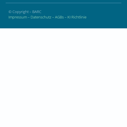
© Copyright – BARC
Impressum
–
Datenschutz
–
AGBs
–
KI Richtlinie