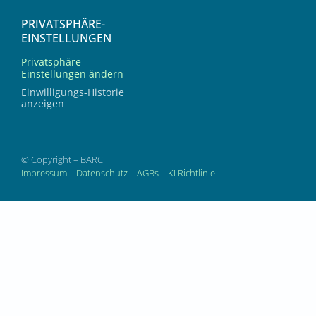
PRIVATSPHÄRE-
EINSTELLUNGEN
Privatsphäre
Einstellungen ändern
Einwilligungs-Historie
anzeigen
© Copyright – BARC
Impressum
–
Datenschutz
–
AGBs
–
KI Richtlinie