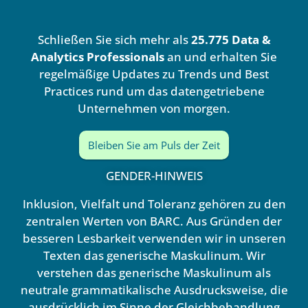
k
t
e
u
d
b
Schließen Sie sich mehr als
25.775 Data &
i
e
n
Analytics Professionals
an und erhalten Sie
regelmäßige Updates zu Trends und Best
Practices rund um das datengetriebene
Unternehmen von morgen.
Bleiben Sie am Puls der Zeit
GENDER-HINWEIS
Inklusion, Vielfalt und Toleranz gehören zu den
zentralen Werten von BARC. Aus Gründen der
besseren Lesbarkeit verwenden wir in unseren
Texten das generische Maskulinum. Wir
verstehen das generische Maskulinum als
neutrale grammatikalische Ausdrucksweise, die
ausdrücklich im Sinne der Gleichbehandlung