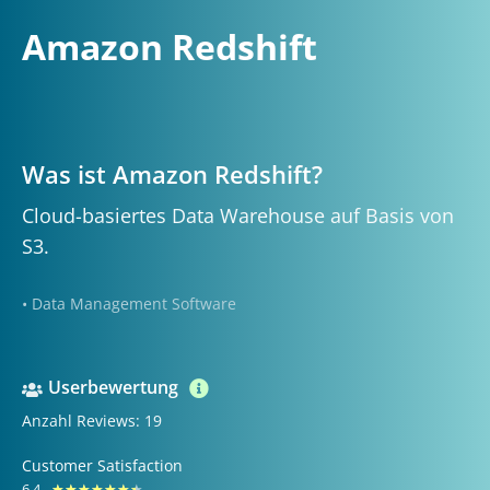
Amazon Redshift
Was ist Amazon Redshift?
Cloud-basiertes Data Warehouse auf Basis von
S3.
• Data Management Software
Userbewertung
Anzahl Reviews: 19
Customer Satisfaction
6.4
Bewertet
★
★
★
★
★
★
★