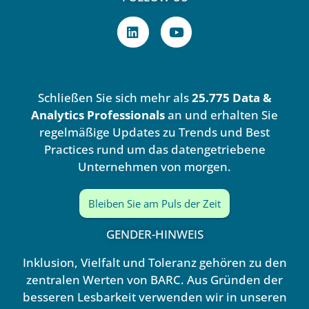
L
Y
i
o
n
u
k
t
e
u
d
b
Schließen Sie sich mehr als
25.775 Data &
i
e
n
Analytics Professionals
an und erhalten Sie
regelmäßige Updates zu Trends und Best
Practices rund um das datengetriebene
Unternehmen von morgen.
Bleiben Sie am Puls der Zeit
GENDER-HINWEIS
Inklusion, Vielfalt und Toleranz gehören zu den
zentralen Werten von BARC. Aus Gründen der
besseren Lesbarkeit verwenden wir in unseren