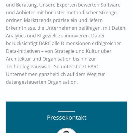
und Beratung. Unsere Experten bewerten Software
und Anbieter mit höchster methodischer Strenge,
ordnen Markttrends präzise ein und liefern
Erkenntnisse, die Unternehmen befähigen, mit Daten,
Analytics und KI gezielt zu innovieren. Dabei
berücksichtigt BARC alle Dimensionen erfolgreicher
Data-Initiativen – von Strategie und Kultur über
Architektur und Organisation bis hin zur
Technologieauswahl. So unterstützt BARC
Unternehmen ganzheitlich auf dem Weg zur
datengesteuerten Organisation.
Pressekontakt