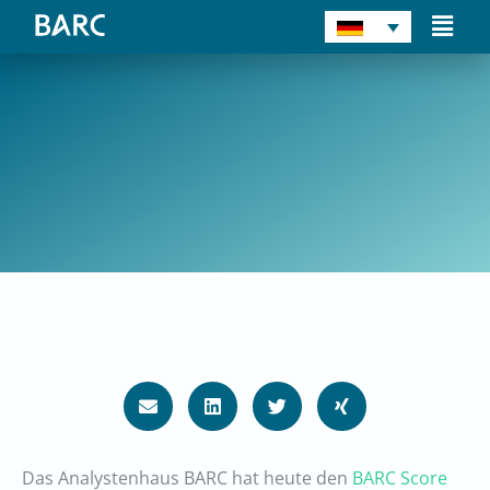
Zum
Main
Inhalt
Men
springen
13. März 2024
KI-gestützte Wertgenerierung mit
Data Intelligence Plattformen
Das Analystenhaus BARC hat heute den
BARC Score