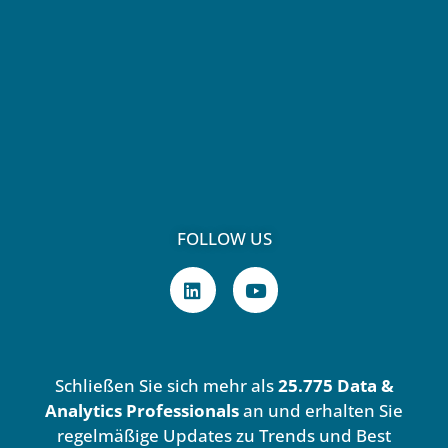
FOLLOW US
L
Y
i
o
n
u
k
t
e
u
d
b
Schließen Sie sich mehr als
25.775 Data &
i
e
n
Analytics Professionals
an und erhalten Sie
regelmäßige Updates zu Trends und Best