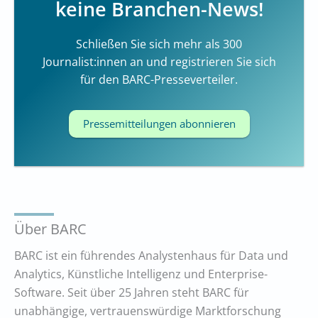
keine Branchen-News!
Schließen Sie sich mehr als 300
Journalist:innen an und registrieren Sie sich
für den BARC-Presseverteiler.
Pressemitteilungen abonnieren
Über BARC
BARC ist ein führendes Analystenhaus für Data und
Analytics, Künstliche Intelligenz und Enterprise-
Software. Seit über 25 Jahren steht BARC für
unabhängige, vertrauenswürdige Marktforschung