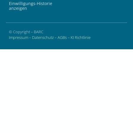
Einwilligungs-Historie
anzeigen
© Copyright – BARC
Impressum
–
Datenschutz
–
AGBs
–
KI Richtlinie