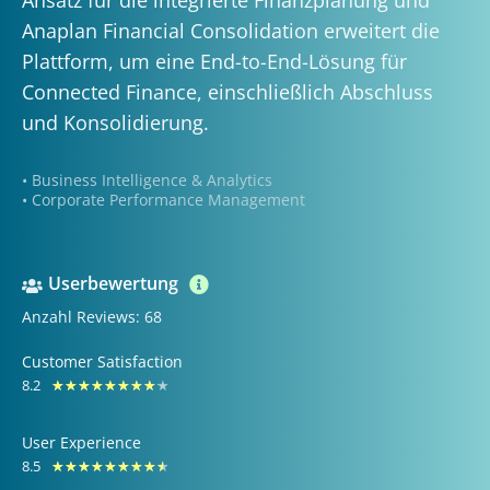
Anaplan Financial Consolidation erweitert die
Plattform, um eine End-to-End-Lösung für
Connected Finance, einschließlich Abschluss
und Konsolidierung.
• Business Intelligence & Analytics
• Corporate Performance Management
Userbewertung
Anzahl Reviews: 68
Customer Satisfaction
8.2
Bewertet
★
★
★
★
★
★
★
★
★
mit
User Experience
8.2
8.5
Bewertet
★
★
★
★
★
★
★
★
★
von