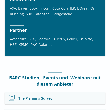
AXA, Bayer, Booking.com, Coca Cola, JLR, L’Oreal, On
Running, SBB, Tata Steel, Bridgestone
Partner
Accenture, BCG, Bedford, Blucrux, Celver, Deloitte,
H&Z, KPMG, PwC, Valantic
BARC-Studien, -Events und -Webinare mit
diesem Anbieter
The Planning Survey