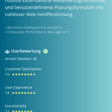
robuste Excel-basierte Modellierungsfunktionen
und benutzerdefinierte Planungsformulare mit
nahtloser Web-Veröffentlichung.
• Business Intelligence & Analytics
• Corporate Performance Management
Userbewertung
Anzahl Reviews: 45
Customer Satisfaction
7.6
Bewertet
★
★
★
★
★
★
★
★
mit
User Experience
7.6
7.8
Bewertet
★
★
★
★
★
★
★
★
von
mit
10
Functionality
7.8
7.0
Bewertet
★
★
★
★
★
★
★